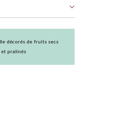
le décorés de fruits secs
 et pralinés