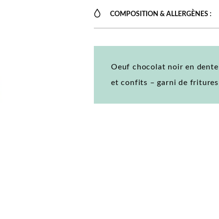
COMPOSITION & ALLERGÈNES :
Oeuf chocolat noir en dentel
et confits – garni de fritures